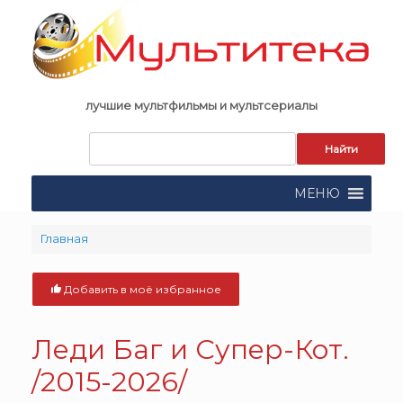
Skip
to
content
лучшие мультфильмы и мультсериалы
Запрос
для
поиска:
МЕНЮ
Главная
Добавить в моё избранное
Леди Баг и Супер-Кот.
/2015-2026/