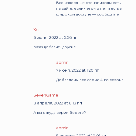
Все известные спецэпизоды есть
на сайте, если чего-то нет и есть в
широком доступе — сообщайте
Xc
6 июня, 2022 at 5:56 пп
plssss добавить другие
admin
7 июня, 2022 at 1:20 пп
Добавлены все серии 4-го сезона
SevenGame
8 апреля, 2022 at 8:13 пп
А вы откуда серии берете?
admin
9 апреля, 2022 at 10:01 дп