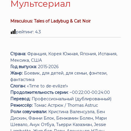
Мультсериал
Miraculous: Tales of Ladybug & Cat Noir
рейтинг:
4.3
Страна:
Франция, Корея Южная, Япония, Испания,
Мексика, США
Год выпуска:
2015-2026
Жанр:
Боевик, для детей, для семьи, фэнтези,
фантастика
Слоган:
«Time to de-evilize!»
Продолжительность серии:
~00:22:00-00:24:00
Перевод:
Профессиональный (дублированный)
Режиссёр:
Томас Астрюк / Thomas Astruc
Роли озвучивали:
Кристина Валенсуэла, Бен
Дискин, Фанни Блок, Бенжамин Болен, Мари
Шевало, Анук Отбуа, Тьерри Казазиан, Jessie
Lambotte, Жильбер Леви, Александр Н’Гуэн...