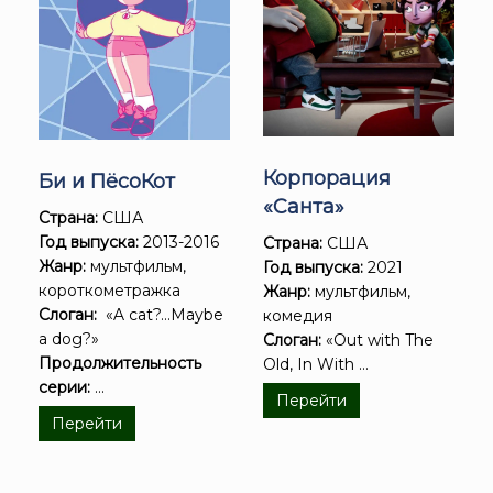
Корпорация
Би и ПёсоКот
«Санта»
Страна:
США
Год выпуска:
2013-2016
Страна:
США
Жанр:
мультфильм,
Год выпуска:
2021
короткометражка
Жанр:
мультфильм,
Слоган:
«A cat?...Maybe
комедия
a dog?»
Слоган:
«Out with The
Продолжительность
Old, In With ...
серии:
...
Перейти
Перейти