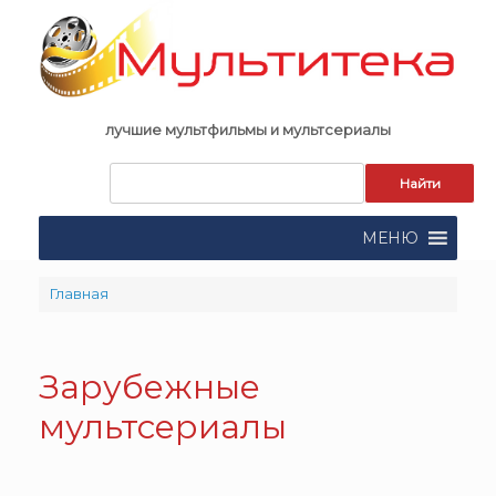
Skip
to
content
лучшие мультфильмы и мультсериалы
Запрос
для
поиска:
МЕНЮ
Главная
Зарубежные
мультсериалы