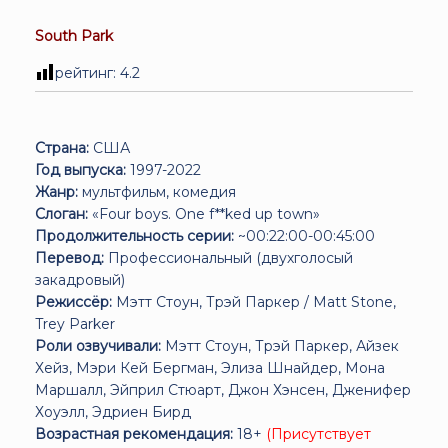
South Park
рейтинг:
4.2
Страна:
США
Год выпуска:
1997-2022
Жанр:
мультфильм, комедия
Слоган:
«Four boys. One f**ked up town»
Продолжительность серии:
~00:22:00-00:45:00
Перевод:
Профессиональный (двухголосый
закадровый)
Режиссёр:
Мэтт Стоун, Трэй Паркер / Matt Stone,
Trey Parker
Роли озвучивали:
Мэтт Стоун, Трэй Паркер, Айзек
Хейз, Мэри Кей Бергман, Элиза Шнайдер, Мона
Маршалл, Эйприл Стюарт, Джон Хэнсен, Дженифер
Хоуэлл, Эдриен Бирд
Возрастная рекомендация:
18+
(Присутствует