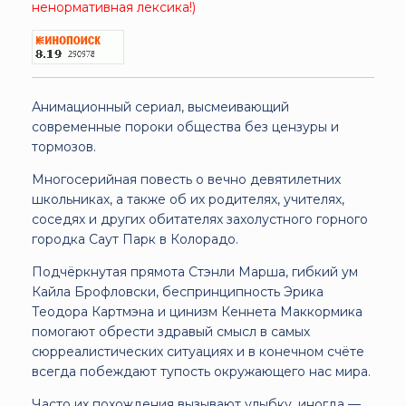
ненормативная лексика!)
Анимационный сериал, высмеивающий
современные пороки общества без цензуры и
тормозов.
Многосерийная повесть о вечно девятилетних
школьниках, а также об их родителях, учителях,
соседях и других обитателях захолустного горного
городка Саут Парк в Колорадо.
Подчёркнутая прямота Стэнли Марша, гибкий ум
Кайла Брофловски, беспринципность Эрика
Теодора Картмэна и цинизм Кеннета Маккормика
помогают обрести здравый смысл в самых
сюрреалистических ситуациях и в конечном счёте
всегда побеждают тупость окружающего нас мира.
Часто их похождения вызывают улыбку, иногда —