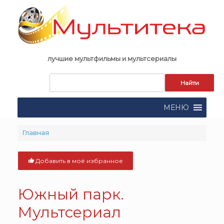
Skip
to
content
лучшие мультфильмы и мультсериалы
Запрос
для
поиска:
МЕНЮ
Главная
Добавить в моё избранное
Южный парк.
Мультсериал