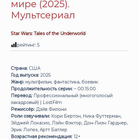
мире (2025).
Мультсериал
Star Wars: Tales of the Underworld
рейтинг:
5
Страна:
США
Год выпуска:
2025
Жанр:
мультфильм, фантастика, боевик
Продолжительность серии:
~ 00:15:00
Перевод:
Профессиональный (многоголосый
закадровый) | LostFilm
Режиссёр:
Дэйв Филони
Роли озвучивали:
Кори Бертон, Ника Футтерман,
Эйджей Локасио, Лэйн Фэктор, Дон-Лиэн Гарднер,
Эрик Лопез, Артт Батлер
Возрастная рекомендация:
12+