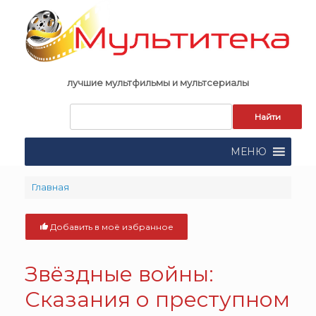
Skip
to
content
лучшие мультфильмы и мультсериалы
Запрос
для
поиска:
МЕНЮ
Главная
Добавить в моё избранное
Звёздные войны:
Сказания о преступном