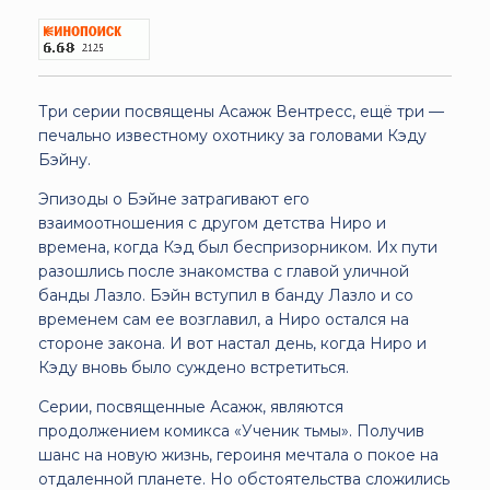
Три серии посвящены Асажж Вентресс, ещё три —
печально известному охотнику за головами Кэду
Бэйну.
Эпизоды о Бэйне затрагивают его
взаимоотношения с другом детства Ниро и
времена, когда Кэд был беспризорником. Их пути
разошлись после знакомства с главой уличной
банды Лазло. Бэйн вступил в банду Лазло и со
временем сам ее возглавил, а Ниро остался на
стороне закона. И вот настал день, когда Ниро и
Кэду вновь было суждено встретиться.
Серии, посвященные Асажж, являются
продолжением комикса «Ученик тьмы». Получив
шанс на новую жизнь, героиня мечтала о покое на
отдаленной планете. Но обстоятельства сложились