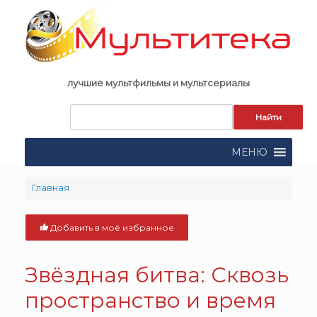
Skip
to
content
лучшие мультфильмы и мультсериалы
Запрос
для
поиска:
МЕНЮ
Главная
Добавить в моё избранное
Звёздная битва: Сквозь
пространство и время