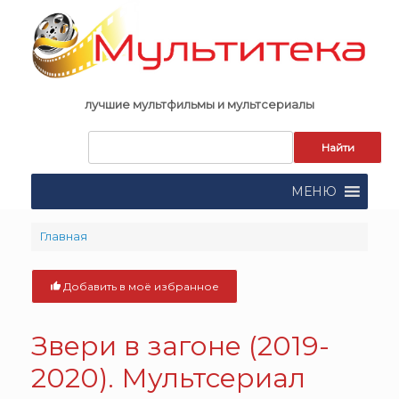
Skip
to
content
лучшие мультфильмы и мультсериалы
Запрос
для
поиска:
МЕНЮ
Главная
Добавить в моё избранное
Звери в загоне (2019-
2020). Мультсериал