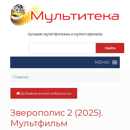
Skip
to
content
лучшие мультфильмы и мультсериалы
Запрос
для
поиска:
МЕНЮ
Главная
Добавить в моё избранное
Зверополис 2 (2025).
Мультфильм