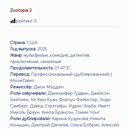
Zootopia 2
рейтинг:
5
Страна:
США
Год выпуска:
2025
Жанр:
мультфильм, комедия, детектив,
приключения, семейный
Продолжительность:
01:47:31
Перевод:
Профессиональный (дублированный) |
MovieDalen
Режиссёр:
Джон Мэдден
Роли озвучивали:
Джиннифер Гудвин, Джейсон
Бейтмен, Ке Хюи Куан, Форчун Феймстер, Энди
Сэмберг, Дэвид Стрэтэйрн, Идрис Эльба, Иветт
Николь Браун, Кинта Брансон, Томми Чонг
Роли дублировали:
Карина Кудекова, Никита
Коньшин, Дмитрий Дягилев, Ольга Бобрик, Алексей