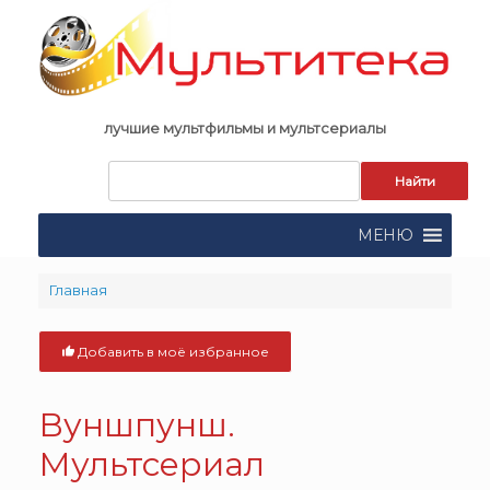
Skip
to
content
лучшие мультфильмы и мультсериалы
Запрос
для
поиска:
МЕНЮ
Главная
Добавить в моё избранное
Вуншпунш.
Мультсериал