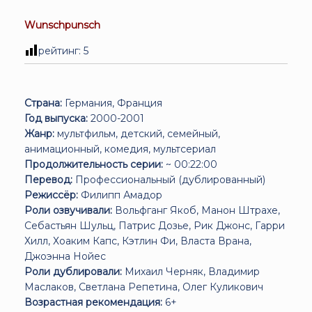
Wunschpunsch
рейтинг:
5
Страна:
Германия, Франция
Год выпуска:
2000-2001
Жанр:
мультфильм, детский, семейный,
анимационный, комедия, мультсериал
Продолжительность серии:
~ 00:22:00
Перевод:
Профессиональный (дублированный)
Режиссёр:
Филипп Амадор
Роли озвучивали:
Вольфганг Якоб, Манон Штрахе,
Себастьян Шульц, Патрис Дозье, Рик Джонс, Гарри
Хилл, Хоаким Капс, Кэтлин Фи, Власта Врана,
Джоэнна Нойес
Роли дублировали:
Михаил Черняк, Владимир
Маслаков, Светлана Репетина, Олег Куликович
Возрастная рекомендация:
6+