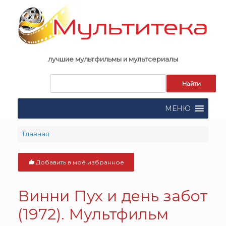
Skip
to
content
лучшие мультфильмы и мультсериалы
Запрос
для
поиска:
МЕНЮ
Главная
Добавить в моё избранное
Винни Пух и день забот
(1972). Мультфильм