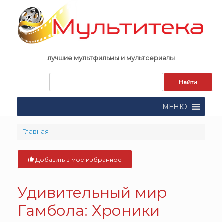
Skip
to
content
лучшие мультфильмы и мультсериалы
Запрос
для
поиска:
МЕНЮ
Главная
Добавить в моё избранное
Удивительный мир
Гамбола: Хроники