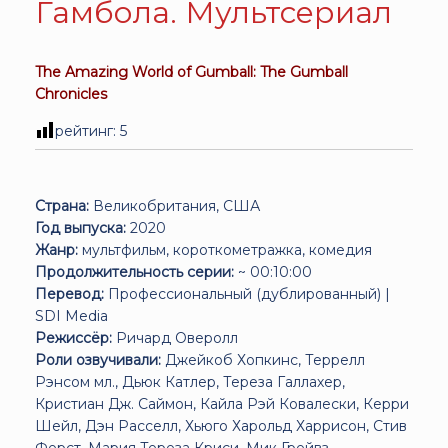
Гамбола. Мультсериал
The Amazing World of Gumball: The Gumball
Chronicles
рейтинг:
5
Страна:
Великобритания, США
Год выпуска:
2020
Жанр:
мультфильм, короткометражка, комедия
Продолжительность серии:
~ 00:10:00
Перевод:
Профессиональный (дублированный) |
SDI Media
Режиссёр:
Ричард Оверолл
Роли озвучивали:
Джейкоб Хопкинс, Террелл
Рэнсом мл., Дьюк Катлер, Тереза Галлахер,
Кристиан Дж. Саймон, Кайла Рэй Ковалески, Керри
Шейл, Дэн Расселл, Хьюго Харольд Харрисон, Стив
Ферст, Мария Тереза Криси, Мик Грейвз