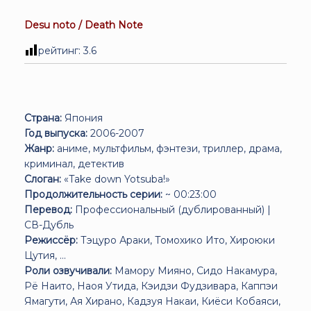
Desu noto / Death Note
рейтинг:
3.6
Страна:
Япония
Год выпуска:
2006-2007
Жанр:
аниме, мультфильм, фэнтези, триллер, драма,
криминал, детектив
Слоган:
«Take down Yotsuba!»
Продолжительность серии:
~ 00:23:00
Перевод:
Профессиональный (дублированный) |
СВ-Дубль
Режиссёр:
Тэцуро Араки, Томохико Ито, Хироюки
Цутия, ...
Роли озвучивали:
Мамору Мияно, Сидо Накамура,
Рё Наито, Наоя Утида, Кэидзи Фудзивара, Каппэи
Ямагути, Ая Хирано, Кадзуя Накаи, Киёси Кобаяси,