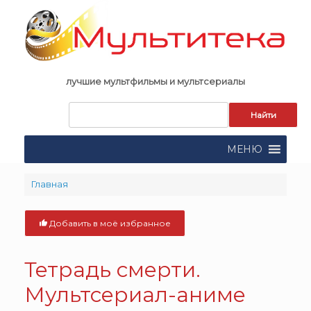
Skip
to
content
лучшие мультфильмы и мультсериалы
Запрос
для
поиска:
МЕНЮ
Главная
Добавить в моё избранное
Тетрадь смерти.
Мультсериал-аниме