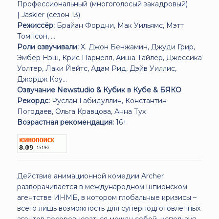
Профессиональный (многоголосый закадровый)
| Jaskier (сезон 13)
Режиссёр:
Брайан Фордни, Мак Уильямс, Мэтт
Томпсон, ...
Роли озвучивали:
Х. Джон Бенжамин, Джуди Грир,
Эмбер Нэш, Крис Парнелл, Аиша Тайлер, Джессика
Уолтер, Лаки Йейтс, Адам Рид, Дэйв Уиллис,
Джордж Коу...
Озвучание Newstudio & Кубик в Кубе & БЯКО
Рекордс:
Руслан Габидуллин, Константин
Погодаев, Ольга Кравцова, Анна Тух
Возрастная рекомендация:
16+
Действие анимационной комедии Archer
разворачивается в международном шпионском
агентстве ИНМБ, в котором глобальные кризисы –
всего лишь возможность для суперподготовленных
агентов посоревноваться между собой, используя