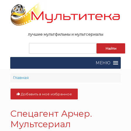
Skip
to
content
лучшие мультфильмы и мультсериалы
Запрос
для
поиска:
МЕНЮ
Главная
Добавить в моё избранное
Спецагент Арчер.
Мультсериал