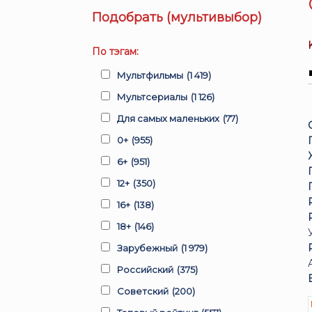
Подобрать (мультивыбор)
По тэгам:
Мультфильмы
(1 419)
Мультсериалы
(1 126)
Для самых маленьких
(77)
0+
(955)
6+
(951)
12+
(350)
16+
(138)
18+
(146)
Зарубежный
(1 979)
Российский
(375)
Советский
(200)