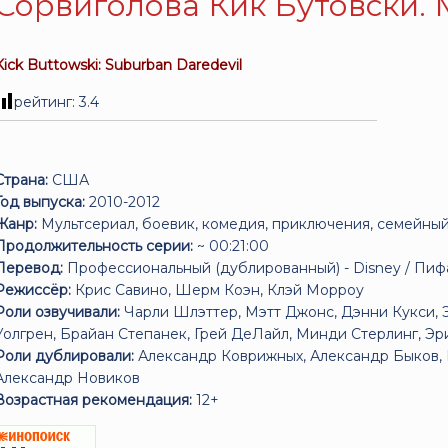
Сорвиголова Кик Бутовски.
Kick Buttowski: Suburban Daredevil
рейтинг:
3.4
Страна:
США
Год выпуска:
2010-2012
Жанр:
Мультсериал, боевик, комедия, приключения, семейны
Продолжительность серии:
~ 00:21:00
Перевод:
Профессиональный (дублированный) - Disney / Пиф
Режиссёр:
Крис Савино, Шерм Коэн, Клэй Морроу
Роли озвучивали:
Чарли Шлэттер, Мэтт Джонс, Дэнни Кукси,
Уолгрен, Брайан Степанек, Грей ДеЛайл, Минди Стерлинг, Э
Роли дублировали:
Александр Коврижных, Александр Быков, 
Александр Новиков
Возрастная рекомендация:
12+