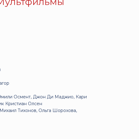
 Мультфильмы
й
агор
 Эмили Осмент, Джон Ди Маджио, Кари
рик Кристиан Олсен
Михаил Тихонов, Ольга Шорохова,