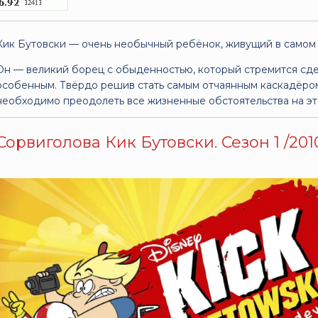
Кик Бутовски — очень необычный ребёнок, живущий в самом
Он — великий борец с обыденностью, который стремится сд
особенным. Твёрдо решив стать самым отчаянным каскадёром 
необходимо преодолеть все жизненные обстоятельства на эт
Сорвиголова Кик Бутовски. Сезон 1 /2010