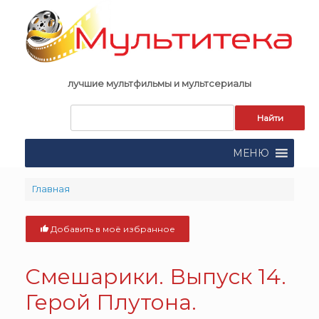
Skip
to
content
лучшие мультфильмы и мультсериалы
Запрос
для
поиска:
МЕНЮ
Главная
Добавить в моё избранное
Смешарики. Выпуск 14.
Герой Плутона.