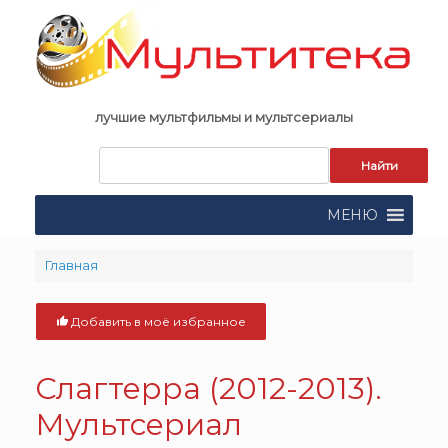
Skip
to
content
лучшие мультфильмы и мультсериалы
Запрос
для
поиска:
МЕНЮ
Главная
Добавить в моё избранное
Слагтерра (2012-2013).
Мультсериал