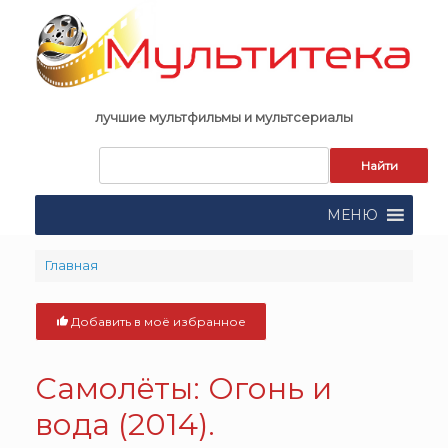
Skip
to
content
лучшие мультфильмы и мультсериалы
Запрос
для
поиска:
МЕНЮ
Главная
Добавить в моё избранное
Самолёты: Огонь и
вода (2014).