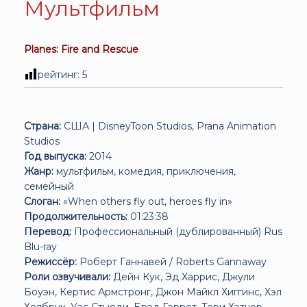
Мультфильм
Planes: Fire and Rescue
рейтинг:
5
Страна:
США | DisneyToon Studios, Prana Animation
Studios
Год выпуска:
2014
Жанр:
мультфильм, комедия, приключения,
семейный
Слоган:
«When others fly out, heroes fly in»
Продолжительность:
01:23:38
Перевод:
Профессиональный (дублированный) Rus
Blu-ray
Режиссёр:
Роберт Ганнавей / Roberts Gannaway
Роли озвучивали:
Дейн Кук, Эд Харрис, Джули
Боуэн, Кертис Армстронг, Джон Майкл Хиггинс, Хэл
Холбрук, Уэс Стьюди, Брэд Гэррет, Тери Хэтчер,