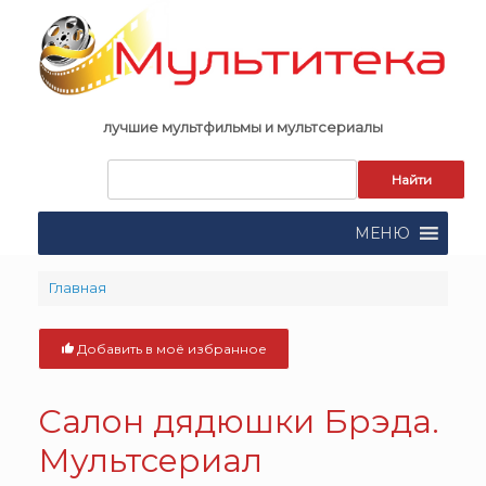
Skip
to
content
лучшие мультфильмы и мультсериалы
Запрос
для
поиска:
МЕНЮ
Главная
Добавить в моё избранное
Салон дядюшки Брэда.
Мультсериал