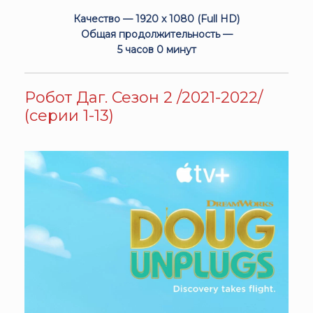
Качество — 1920 x 1080 (Full HD)
Общая продолжительность —
5 часов 0 минут
Робот Даг. Сезон 2 /2021-2022/
(серии 1-13)