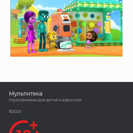
Мультитека
Мультфильмы для детей и взрослых
©2025