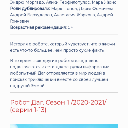
Эндрю Моргадо, Алики Теофилопулос, Мара Жюно
Роли дублировали:
Марк Попов, Дарья Фомичева,
Андрей Бархударов, Анастасия Жаркова, Андрей
Гриневич
Возрастная рекомендация:
0+
История о роботе, который чувствует, что в жизни
есть что-то большее, чем просто сухие факты.
В то время, как другие роботы ежедневно
подключаются к сети для загрузки информации,
любопытный Даг отправляется в мир людей в
поисках приключений вместе со своей лучшей
подругой Эммой.
Робот Даг. Сезон 1 /2020-2021/
(серии 1-13)