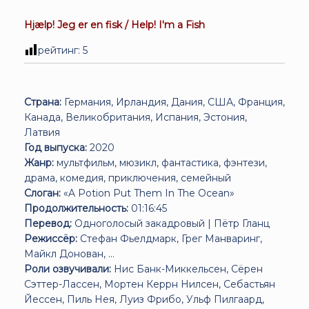
Hjælp! Jeg er en fisk / Help! I'm a Fish
рейтинг:
5
Страна:
Германия, Ирландия, Дания, США, Франция,
Канада, Великобритания, Испания, Эстония,
Латвия
Год выпуска:
2020
Жанр:
мультфильм, мюзикл, фантастика, фэнтези,
драма, комедия, приключения, семейный
Слоган:
«A Potion Put Them In The Ocean»
Продолжительность:
01:16:45
Перевод:
Одноголосый закадровый | Пётр Гланц
Режиссёр:
Стефан Фьелдмарк, Грег Манваринг,
Майкл Донован, ...
Роли озвучивали:
Нис Банк-Миккельсен, Сёрен
Сэттер-Лассен, Мортен Керрн Нилсен, Себастьян
Йессен, Пиль Нея, Луиз Фрибо, Ульф Пилгаард,