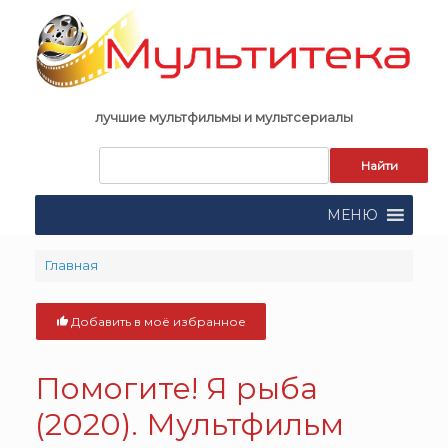
Skip
to
content
лучшие мультфильмы и мультсериалы
Запрос
для
поиска:
МЕНЮ
Главная
Добавить в моё избранное
Помогите! Я рыба
(2020). Мультфильм