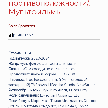
противоположности/.
Мультфильмы
Solar Opposites
рейтинг:
3.3
Страна:
США
Год выпуска:
2020-2024
Жанр:
мультфильм, фантастика, комедия
Слоган:
«Эти соседи не от мира сего»
Продолжительность серии:
~ 00:22:00
Перевод:
Профессиональный (многоголосый
закадровый) TVShows, HDrezka Studio, NewStudio
Режиссёр:
Энтони Чун, Kim Arndt, Lucas Gray, ...
Роли озвучивали:
Джастин Ройланд, Шон
Джамброун, Мэри Мак, Томас Миддлдитч, Эндрю
Дэйли, Кристина Хендрикс, Том Кенни, Томас