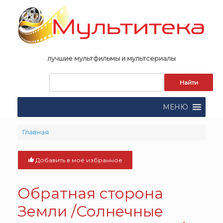
Skip
to
content
лучшие мультфильмы и мультсериалы
Запрос
для
поиска:
МЕНЮ
Главная
Добавить в моё избранное
Обратная сторона
Земли /Солнечные