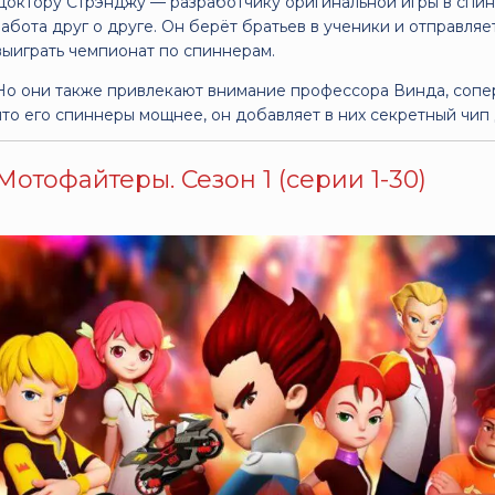
Доктору Стрэнджу — разработчику оригинальной игры в спин
забота друг о друге. Он берёт братьев в ученики и отправля
выиграть чемпионат по спиннерам.
Но они также привлекают внимание профессора Винда, сопер
что его спиннеры мощнее, он добавляет в них секретный чип
Мотофайтеры. Сезон 1 (серии 1-30)