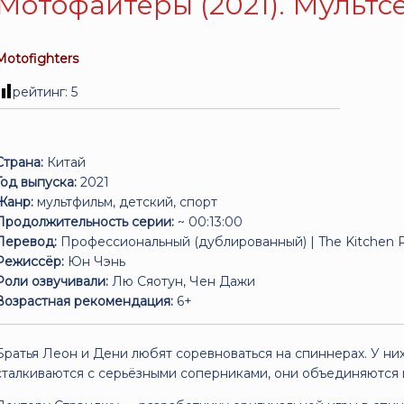
Мотофайтеры (2021). Мультс
Motofighters
рейтинг:
5
Страна:
Китай
Год выпуска:
2021
Жанр:
мультфильм, детский, спорт
Продолжительность серии:
~ 00:13:00
Перевод:
Профессиональный (дублированный) | The Kitchen R
Режиссёр:
Юн Чэнь
Роли озвучивали:
Лю Сяотун, Чен Дажи
Возрастная рекомендация:
6+
Братья Леон и Дени любят соревноваться на спиннерах. У них
сталкиваются с серьёзными соперниками, они объединяются и