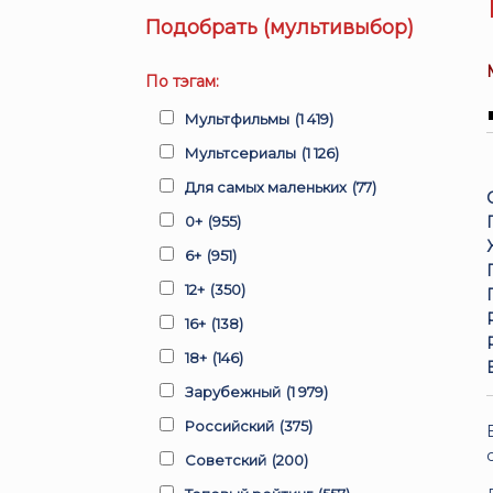
Подобрать (мультивыбор)
По тэгам:
Мультфильмы
(1 419)
Мультсериалы
(1 126)
Для самых маленьких
(77)
0+
(955)
6+
(951)
12+
(350)
16+
(138)
18+
(146)
Зарубежный
(1 979)
Российский
(375)
Советский
(200)