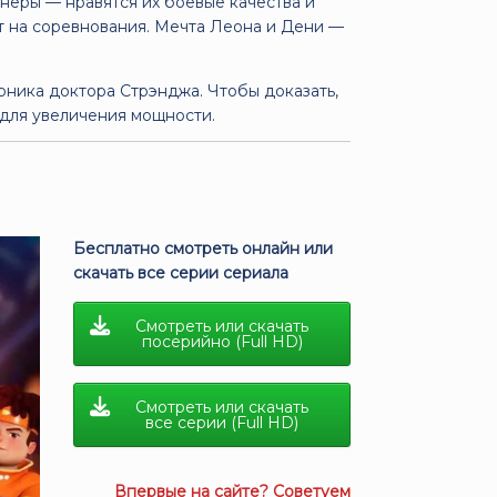
неры — нравятся их боевые качества и
ет на соревнования. Мечта Леона и Дени —
ника доктора Стрэнджа. Чтобы доказать,
 для увеличения мощности.
Бесплатно смотреть онлайн или
скачать все серии сериала
Смотреть или скачать
посерийно (Full HD)
Смотреть или скачать
все серии (Full HD)
Впервые на сайте? Советуем