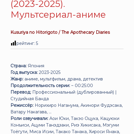
(2023-2025).
Мультсериал-аниме
Kusuriya no Hitorigoto / The Apothecary Diaries
рейтинг:
5
Страна:
Япония
Год выпуска:
2023-2025
Жанр:
аниме, мультфильм, драма, детектив
Продолжительность серии:
~ 00:25:00
Перевод:
Профессиональный (дублированный) |
Студийная Банда
Режиссёр:
Норихиро Наганума, Акинори Фудэсака,
Ватару Накагава, ...
Роли озвучивали:
Аои Юки, Такэо Оцука, Кацуюки
Конъиси, Ацуми Танэдзаки, Риэ Хикисака, Мэгуми
Тоёгути, Миса Исии, Такако Танака, Хироси Янака,