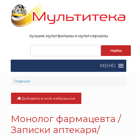
Skip
to
content
лучшие мультфильмы и мультсериалы
Запрос
для
поиска:
МЕНЮ
Главная
Добавить в моё избранное
Монолог фармацевта /
Записки аптекаря/