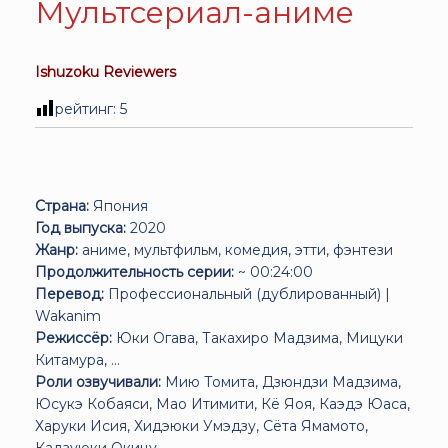
Мультсериал-аниме
Ishuzoku Reviewers
рейтинг:
5
Страна:
Япония
Год выпуска:
2020
Жанр:
аниме, мультфильм, комедия, этти, фэнтези
Продолжительность серии:
~ 00:24:00
Перевод:
Профессиональный (дублированный) |
Wakanim
Режиссёр:
Юки Огава, Такахиро Мадзима, Мицуки
Китамура, ...
Роли озвучивали:
Мию Томита, Дзюндзи Мадзима,
Юсукэ Кобаяси, Мао Итимити, Кё Яоя, Каэдэ Юаса,
Харуки Исия, Хидэюки Умэдзу, Сёта Ямамото,
Кадзуюки Окицу