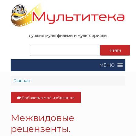
Skip
to
content
лучшие мультфильмы и мультсериалы
Запрос
для
поиска:
МЕНЮ
Главная
Добавить в моё избранное
Межвидовые
рецензенты.