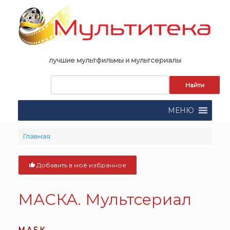
Skip
to
content
лучшие мультфильмы и мультсериалы
Запрос
для
поиска:
МЕНЮ
Главная
Добавить в моё избранное
МАСКА. Мультсериал
M.A.S.K.