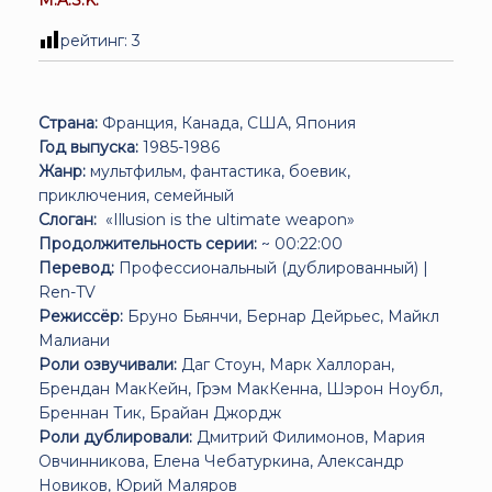
рейтинг:
3
Страна:
Франция, Канада, США, Япония
Год выпуска:
1985-1986
Жанр:
мультфильм, фантастика, боевик,
приключения, семейный
Слоган:
«Illusion is the ultimate weapon»
Продолжительность серии:
~ 00:22:00
Перевод:
Профессиональный (дублированный) |
Ren-TV
Режиссёр:
Бруно Бьянчи, Бернар Дейрьес, Майкл
Малиани
Роли озвучивали:
Даг Стоун, Марк Халлоран,
Брендан МакКейн, Грэм МакКенна, Шэрон Ноубл,
Бреннан Тик, Брайан Джордж
Роли дублировали:
Дмитрий Филимонов, Мария
Овчинникова, Елена Чебатуркина, Александр
Новиков, Юрий Маляров