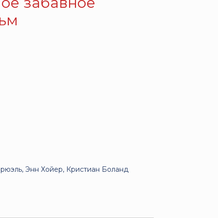
ое забавное
льм
рюэль, Энн Хойер, Кристиан Боланд