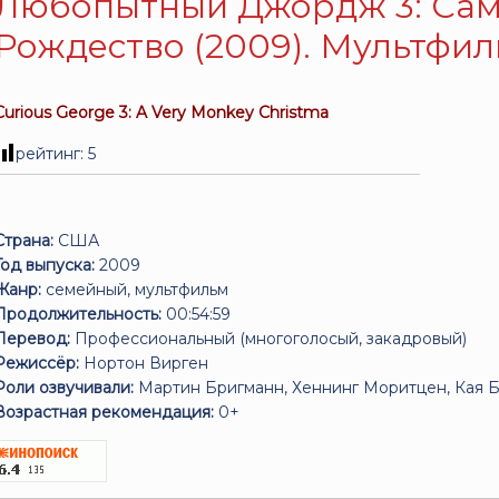
Любопытный Джордж 3: Сам
Рождество (2009). Мультфи
Curious George 3: A Very Monkey Christma
рейтинг:
5
Страна:
США
Год выпуска:
2009
Жанр:
семейный, мультфильм
Продолжительность:
00:54:59
Перевод:
Профессиональный (многоголосый, закадровый)
Режиссёр:
Нортон Вирген
Роли озвучивали:
Мартин Бригманн, Хеннинг Моритцен, Кая Б
Возрастная рекомендация:
0+