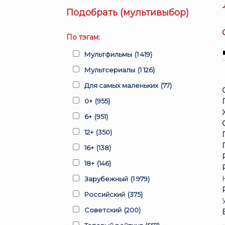
Подобрать (мультивыбор)
По тэгам:
Мультфильмы
(1 419)
Мультсериалы
(1 126)
Для самых маленьких
(77)
0+
(955)
6+
(951)
12+
(350)
16+
(138)
18+
(146)
Зарубежный
(1 979)
Российский
(375)
Советский
(200)