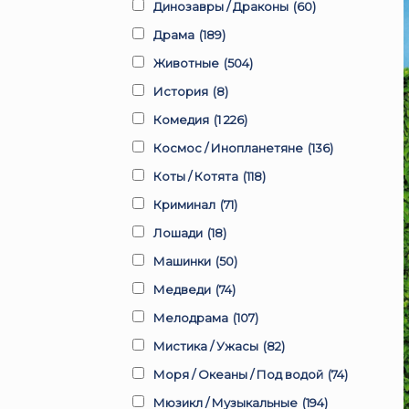
Динозавры / Драконы
(60)
Драма
(189)
Животные
(504)
История
(8)
Комедия
(1 226)
Космос / Инопланетяне
(136)
Коты / Котята
(118)
Криминал
(71)
Лошади
(18)
Машинки
(50)
Медведи
(74)
Мелодрама
(107)
Мистика / Ужасы
(82)
Моря / Океаны / Под водой
(74)
Мюзикл / Музыкальные
(194)