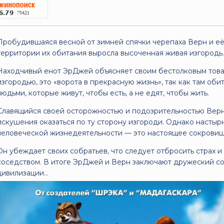
Пробудившаяся весной от зимней спячки черепаха Верн и её
территории их обитания выросла высоченная живая изгородь
Находчивый енот ЭрДжей объясняет своим бестолковым това
изгородью, это «ворота в прекрасную жизнь», так как там об
людьми, которые живут, чтобы есть, а не едят, чтобы жить.
Славящийся своей осторожностью и подозрительностью Верн
искушения оказаться по ту сторону изгороди. Однако настыр
человеческой жизнедеятельности — это настоящее сокровищ
Он убеждает своих собратьев, что следует отбросить страх и
соседством. В итоге ЭрДжей и Верн заключают дружеский с
цивилизации…