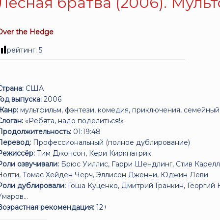
Лесная братва (2006). Муль
Over the Hedge
рейтинг:
5
Страна:
США
Год выпуска:
2006
Жанр:
мультфильм, фэнтези, комедия, приключения, семейный
Слоган:
«Ребята, надо поделиться!»
Продолжительность:
01:19:48
Перевод:
Профессиональный (полное дублирование)
Режиссёр:
Тим Джонсон, Кери Киркпатрик
Роли озвучивали:
Брюс Уиллис, Гарри Шендлинг, Стив Карелл
Нолти, Томас Хейден Черч, Эллисон Дженни, Юджин Леви
Роли дублировали:
Гоша Куценко, Дмитрий Гранкин, Георгий 
Умаров...
Возрастная рекомендация:
12+