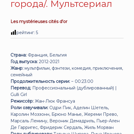
города/. Мультсериал
Les mystérieuses cités d'or
рейтинг:
5
Страна:
Франция, Бельгия
Год выпуска:
2012-2021
Жанр:
мультфильм, фэнтези, комедия, приключения,
семейный
Продолжительность серии:
~ 00:23:00
Перевод:
Профессиональный (дублированный) |
Gulli Girl
Режиссёр:
Жан-Люк Франсуа
Роли озвучивали:
Одри Пик, Аделин Шетель,
Каролин Моззонн, Брюно Манье, Жереми Прево,
Марсаль Лемину, Вероник Демадриль, Пьер-Ален
Де Гарригес, Фридерик Сердаль, Жиль Морван
Роли дублировали:
Татьяна Шитова, Лина Иванова,