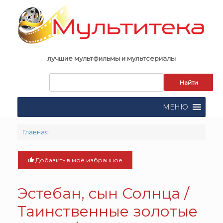
Skip
to
content
лучшие мультфильмы и мультсериалы
Запрос
для
поиска:
МЕНЮ
Главная
Добавить в моё избранное
Эстебан, сын Солнца /
Таинственные золотые