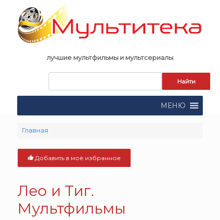
Skip
to
content
лучшие мультфильмы и мультсериалы
Запрос
для
поиска:
МЕНЮ
Главная
Добавить в моё избранное
Лео
и
Тиг
.
Мультфильмы