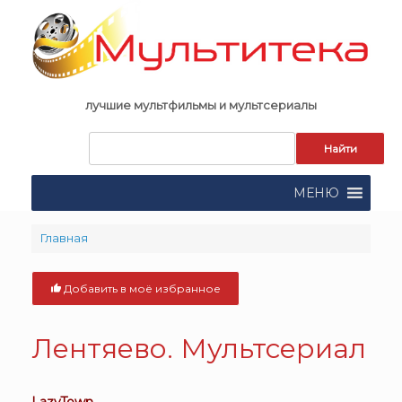
Skip
to
content
лучшие мультфильмы и мультсериалы
Запрос
для
поиска:
МЕНЮ
Главная
Добавить в моё избранное
Лентяево. Мультсериал
LazyTown