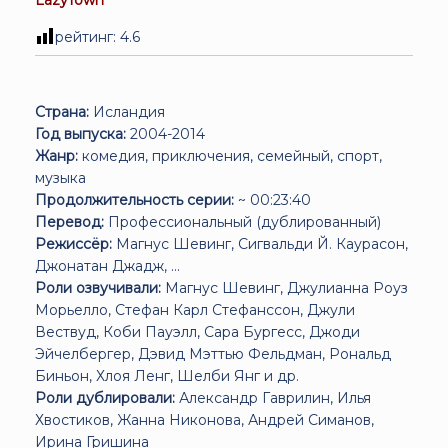
рейтинг:
4.6
Страна:
Исландия
Год выпуска:
2004-2014
Жанр:
комедия, приключения, семейный, спорт,
музыка
Продолжительность серии:
~ 00:23:40
Перевод:
Профессиональный (дублированный)
Режиссёр:
Магнус Шевинг, Сигвальди Й. Каурасон,
Джонатан Джадж, ...
Роли озвучивали:
Магнус Шевинг, Джулианна Роуз
Морьелло, Стефан Карл Стефанссон, Джули
Вествуд, Коби Пауэлл, Сара Бургесс, Джоди
Эйчелбергер, Дэвид Мэттью Фельдман, Рональд
Биньон, Хлоя Ленг, Шелби Янг и др.
Роли дублировали:
Александр Гаврилин, Илья
Хвостиков, Жанна Никонова, Андрей Симанов,
Ирина Гришина