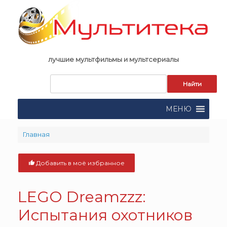
Skip
to
content
лучшие мультфильмы и мультсериалы
Запрос
для
поиска:
МЕНЮ
Главная
Добавить в моё избранное
LEGO Dreamzzz:
Испытания охотников