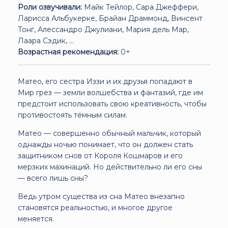
Роли озвучивали:
Майк Тейлор, Сара Джеффери,
Ларисса Альбукерке, Брайан Драммонд, Винсент
Тонг, Алессандро Джулиани, Мария дель Мар,
Лаара Сэдик, ...
Возрастная рекомендация:
0+
Матео, его сестра Иззи и их друзья попадают в
Мир грез — земли волшебства и фантазий, где им
предстоит использовать свою креативность, чтобы
противостоять тёмным силам.
Матео — совершенно обычный мальчик, который
однажды ночью понимает, что он должен стать
защитником снов от Короля Кошмаров и его
мерзких махинаций. Но действительно ли его сны
— всего лишь сны?
Ведь утром существа из сна Матео внезапно
становятся реальностью, и многое другое
меняется.