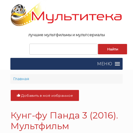
Skip
to
content
лучшие мультфильмы и мультсериалы
Запрос
для
поиска:
МЕНЮ
Главная
Добавить в моё избранное
Кунг-фу Панда 3 (2016).
Мультфильм