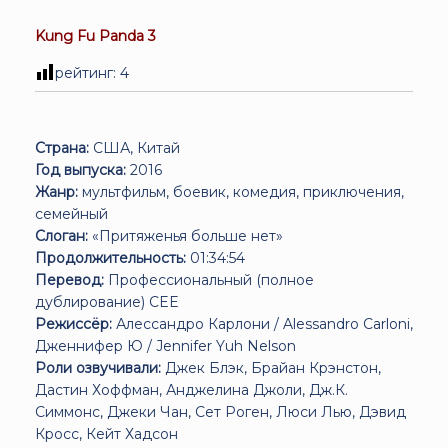
Kung Fu Panda 3
рейтинг:
4
Страна:
США, Китай
Год выпуска:
2016
Жанр:
мультфильм, боевик, комедия, приключения,
семейный
Слоган:
«Притяженья больше нет»
Продолжительность:
01:34:54
Перевод:
Профессиональный (полное
дублирование) CEE
Режиссёр:
Алессандро Карлони / Alessandro Carloni,
Дженнифер Ю / Jennifer Yuh Nelson
Роли озвучивали:
Джек Блэк, Брайан Крэнстон,
Дастин Хоффман, Анджелина Джоли, Дж.К.
Симмонс, Джеки Чан, Сет Роген, Люси Лью, Дэвид
Кросс, Кейт Хадсон