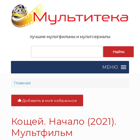
Skip
to
content
лучшие мультфильмы и мультсериалы
Запрос
для
поиска:
МЕНЮ
Главная
Добавить в моё избранное
Кощей. Начало (2021).
Мультфильм