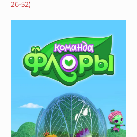
26-52)