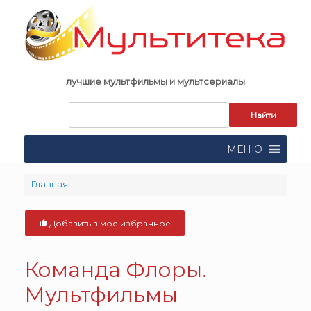
Skip
to
content
лучшие мультфильмы и мультсериалы
Запрос
для
поиска:
МЕНЮ
Главная
Добавить в моё избранное
Команда Флоры.
Мультфильмы