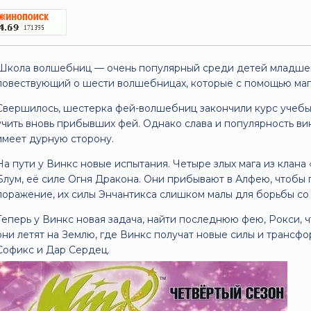
Школа волшебниц — очень популярный среди детей младшег
повествующий о шести волшебницах, которые с помощью маг
Свершилось, шестерка фей-волшебниц закончили курс учебы 
учить вновь прибывших фей. Однако слава и популярность винк
имеет дурную сторону.
На пути у Винкс новые испытания. Четыре злых мага из клана
Блум, её силе Огня Дракона. Они прибывают в Алфею, чтобы 
поражение, их силы Энчантикса слишком малы для борьбы со 
Теперь у Винкс новая задача, найти последнюю фею, Рокси, ч
они летят на Землю, где Винкс получат новые силы и транс
Софикс и Дар Сердец.