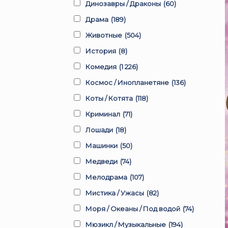
Динозавры / Драконы
(60)
Драма
(189)
Животные
(504)
История
(8)
Комедия
(1 226)
Космос / Инопланетяне
(136)
Коты / Котята
(118)
Криминал
(71)
Лошади
(18)
Машинки
(50)
Медведи
(74)
Мелодрама
(107)
Мистика / Ужасы
(82)
Моря / Океаны / Под водой
(74)
Мюзикл / Музыкальные
(194)