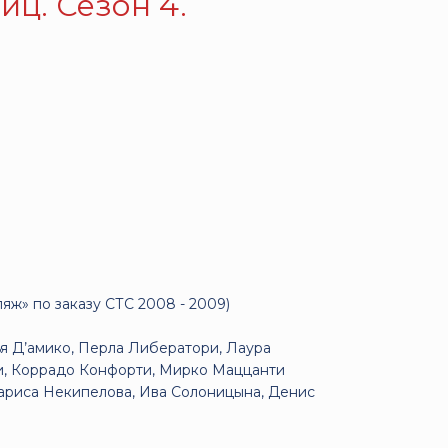
ц. Сезон 4.
ж» по заказу СТС 2008 - 2009)
я Д’амико, Перла Либератори, Лаура
ли, Коррадо Конфорти, Мирко Маццанти
Лариса Некипелова, Ива Солоницына, Денис