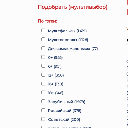
Подобрать (мультивыбор)
По тэгам:
Мультфильмы
(1 419)
Мультсериалы
(1 126)
Для самых маленьких
(77)
0+
(955)
6+
(951)
12+
(350)
16+
(138)
18+
(146)
Зарубежный
(1 979)
Российский
(375)
Советский
(200)