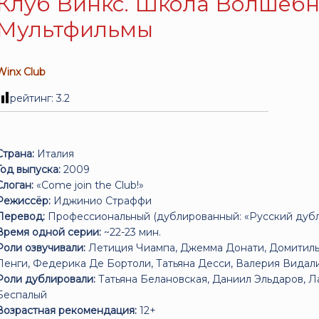
Клуб Винкс. Школа Волшебни
Мультфильмы
Winx Club
рейтинг:
3.2
Страна:
Италия
Год выпуска:
2009
Слоган:
«Come join the Club!»
Режиссёр:
Иджинио Страффи
Перевод:
Профессиональный (дублированный: «Русский дубля
Время одной серии:
~22-23 мин.
Роли озвучивали:
Летиция Чиампа, Джемма Донати, Домитиль
Ленги, Федерика Де Бортоли, Татьяна Десси, Валерия Вида
Роли дублировали:
Татьяна Белановская, Даниил Эльдаров, 
Беспалый
Возрастная рекомендация:
12+