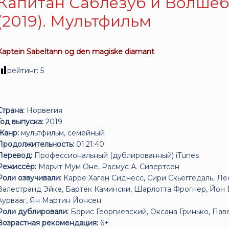
Капитан Саблезуб и Волше
(2019). Мультфильм
Kaptein Sabeltann og den magiske diamant
рейтинг:
5
Страна:
Норвегия
Год выпуска:
2019
Жанр:
мультфильм, семейный
Продолжительность:
01:21:40
Перевод:
Профессиональный (дублированный) iTunes
Режиссёр:
Марит Мум Оне, Расмус А. Сивертсен
Роли озвучивали:
Карре Хаген Сиднесс, Сири Скьеггедаль, Л
Валестранд Эйке, Бартек Камински, Шарлотта Фрогнер, Йон 
Аурвааг, Ян Мартин Йонсен
Роли дублировали:
Борис Георгиевский, Оксана Гринько, Пав
Возрастная рекомендация:
6+