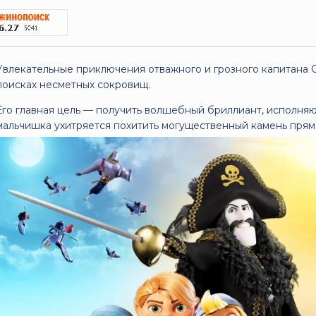
Увлекательные приключения отважного и грозного капитана 
поисках несметных сокровищ.
Его главная цель — получить волшебный бриллиант, исполн
мальчишка ухитряется похитить могущественный камень прямо