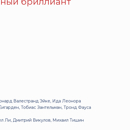
бный бриллиант
еонард Валестранд Эйке, Ида Леонора
Ёигарден, Тобиас Зантельман, Тронд Фауса
ел Ли, Дмитрий Викулов, Михаил Тишин