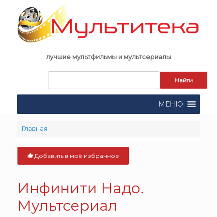
Skip
to
content
лучшие мультфильмы и мультсериалы
Запрос
для
поиска:
МЕНЮ
Главная
Добавить в моё избранное
Инфинити Надо.
Мультсериал