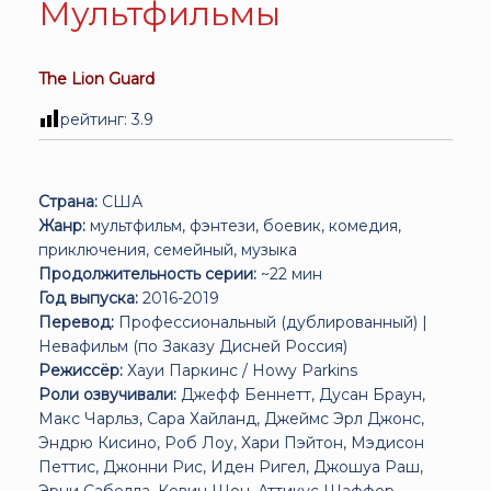
Мультфильмы
The Lion Guard
рейтинг:
3.9
Страна:
США
Жанр:
мультфильм, фэнтези, боевик, комедия,
приключения, семейный, музыка
Продолжительность серии:
~22 мин
Год выпуска:
2016-2019
Перевод:
Профессиональный (дублированный) |
Невафильм (по Заказу Дисней Россия)
Режиссёр:
Хауи Паркинс / Howy Parkins
Роли озвучивали:
Джефф Беннетт, Дусан Браун,
Макс Чарльз, Сара Хайланд, Джеймс Эрл Джонс,
Эндрю Кисино, Роб Лоу, Хари Пэйтон, Мэдисон
Петтис, Джонни Рис, Иден Ригел, Джошуа Раш,
Эрни Сабелла, Кевин Шон, Аттикус Шаффер,