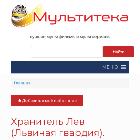
Skip
to
content
лучшие мультфильмы и мультсериалы
Запрос
для
поиска:
МЕНЮ
Главная
Добавить в моё избранное
Хранитель Лев
(Львиная гвардия).