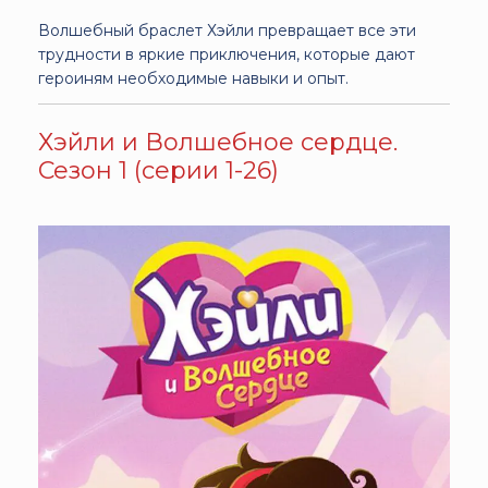
Волшебный браслет Хэйли превращает все эти
трудности в яркие приключения, которые дают
героиням необходимые навыки и опыт.
Хэйли и Волшебное сердце.
Сезон 1 (серии 1-26)