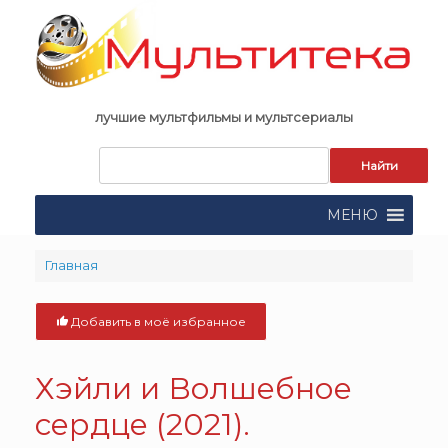
Skip
to
content
лучшие мультфильмы и мультсериалы
Запрос
для
поиска:
МЕНЮ
Главная
Добавить в моё избранное
Хэйли и Волшебное
сердце (2021).