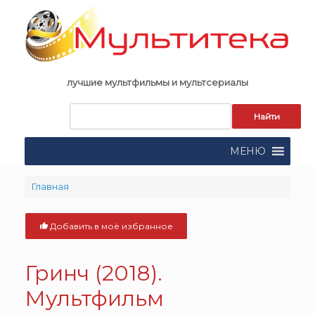
Skip
to
content
лучшие мультфильмы и мультсериалы
Запрос
для
поиска:
МЕНЮ
Главная
Добавить в моё избранное
Гринч (2018).
Мультфильм