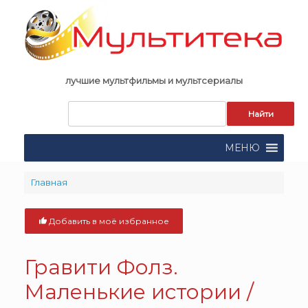
Skip
to
content
лучшие мультфильмы и мультсериалы
Запрос
для
поиска:
МЕНЮ
Главная
Добавить в моё избранное
Гравити Фолз.
Маленькие истории /