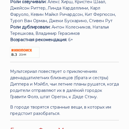
Роли озвучивали:
Алекс Хирш, Кристен Шаал,
Джейсон Риттер, Линда Карделлини, Карл
Фаруоло, Кевин Майкл Ричардсон, Кит Фергюсон,
Туроп Ван Орман, Джеки Бускарино, Стивен Рут
Роли дублировали:
Антон Колесников, Наталья
Терешкова, Владимир Герасимов
Возрастная рекомендация:
6+
Мультсериал повествует о приключениях
двенадцатилетних близнецов (брата и сестры)
Диппера и Мэйбл, чьи летние планы рушатся, когда
родители отправляют их в далёкий городок
Гравити Фолз, штат Орегон, к Дяде Стэну.
В городе творятся странные вещи, в которых им
предстоит разобраться.