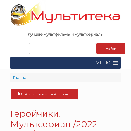
Skip
to
content
лучшие мультфильмы и мультсериалы
Запрос
для
поиска:
МЕНЮ
Главная
Добавить в моё избранное
Геройчики.
Мультсериал /2022-