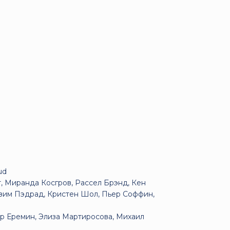
ud
, Миранда Косгров, Рассел Брэнд, Кен
азим Пэдрад, Кристен Шол, Пьер Соффин,
р Еремин, Элиза Мартиросова, Михаил