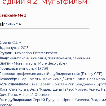
Гадкий я 2. Мультфильм
Despicable Me 2
рейтинг:
4.5
Страна:
США
Год выпуска:
2013
Студия:
Illumination Entertainment
Жанр:
мультфильм, комедия, приключения, семейный
Слоган:
«More minions. More despicable»
Продолжительность:
01:37:59
Перевод:
профессиональный (дублированный) [Blu-ray CEE]
Режиссёр:
Пьер Соффин, Крис Рено / Pierre Coffin, Chris Rena
Роли озвучивали:
Стив Карелл, Кристен Уиг, Бенджамин Брэтт
Жонг, Стив Куган, Элси Фишер, Дэна Гайер, Мойзес Ариас, Н
Крис Рено, Николай Стоилов
Роли дублировали:
Сергей Бурунов, Ирина Киреева, Владими
Георгиу...