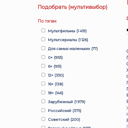
Подобрать (мультивыбор)
По тэгам:
Мультфильмы
(1 419)
Мультсериалы
(1 126)
Для самых маленьких
(77)
0+
(955)
6+
(951)
12+
(350)
16+
(138)
18+
(146)
Зарубежный
(1 979)
Российский
(375)
Советский
(200)