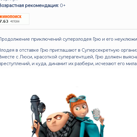
Возрастная рекомендация:
0+
Продолжение приключений суперзлодея Грю и его неуклюжи
Злодея в отставке Грю приглашают в Суперсекретную организ
Вместе с Люси, красоткой суперагентшей, Грю должен выясни
преступлений, и куда, динамит их разбери, исчезают его мил