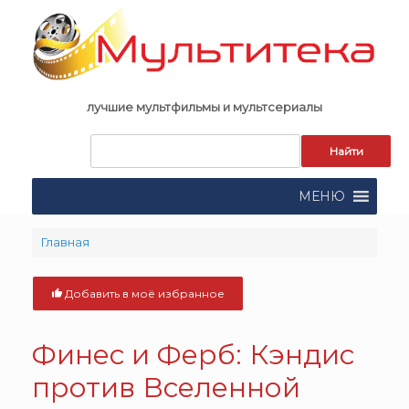
Skip
to
content
лучшие мультфильмы и мультсериалы
Запрос
для
поиска:
МЕНЮ
Главная
Добавить в моё избранное
Финес и Ферб: Кэндис
против Вселенной