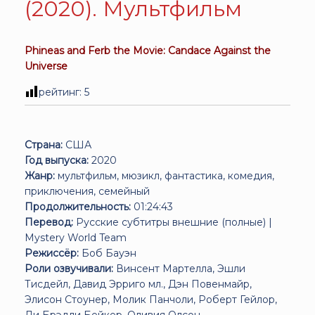
(2020). Мультфильм
Phineas and Ferb the Movie: Candace Against the
Universe
рейтинг:
5
Страна:
США
Год выпуска:
2020
Жанр:
мультфильм, мюзикл, фантастика, комедия,
приключения, семейный
Продолжительность:
01:24:43
Перевод:
Русские субтитры внешние (полные) |
Mystery World Team
Режиссёр:
Боб Бауэн
Роли озвучивали:
Винсент Мартелла, Эшли
Тисдейл, Давид Эрриго мл., Дэн Повенмайр,
Элисон Стоунер, Молик Панчоли, Роберт Гейлор,
Ди Брэдли Бейкер, Оливия Олсон