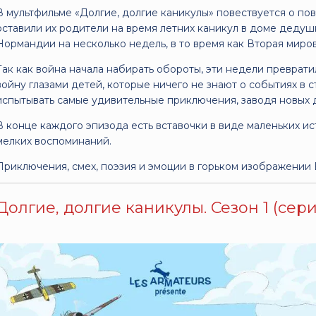
В мультфильме «Долгие, долгие каникулы» повествуется о по
оставили их родители на время летних каникул в доме деду
Нормандии на несколько недель, в то время как Вторая миров
Так как война начала набирать обороты, эти недели преврати
войну глазами детей, которые ничего не знают о событиях в с
испытывать самые удивительные приключения, заводя новых 
В конце каждого эпизода есть вставочки в виде маленьких ис
мелких воспоминаний.
Приключения, смех, поэзия и эмоции в горьком изображении
Долгие, долгие каникулы. Сезон 1 (серии