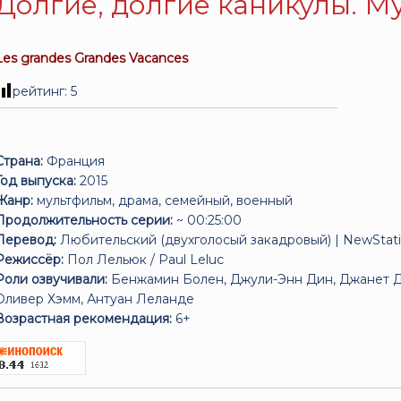
Долгие, долгие каникулы. М
Les grandes Grandes Vacances
рейтинг:
5
Страна:
Франция
Год выпуска:
2015
Жанр:
мультфильм, драма, семейный, военный
Продолжительность серии:
~ 00:25:00
Перевод:
Любительский (двухголосый закадровый) |
NewStat
Режиссёр:
Пол Лельюк / Paul Leluc
Роли озвучивали:
Бенжамин Болен, Джули-Энн Дин, Джанет Д
Оливер Хэмм, Антуан Леланде
Возрастная рекомендация:
6+