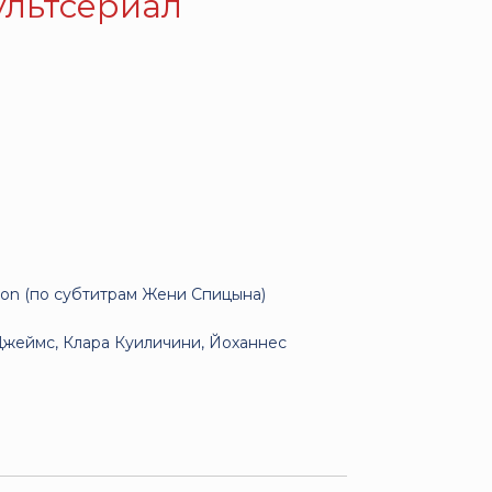
ультсериал
ion
(по субтитрам
Жени Спицына
)
жеймс, Клара Куиличини, Йоханнес