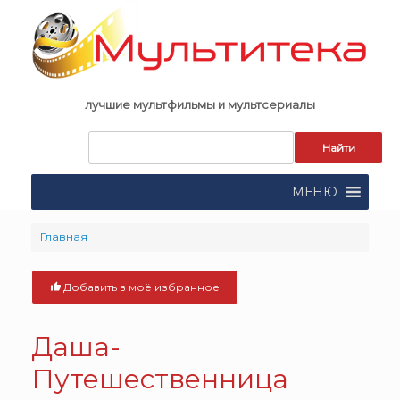
Skip
to
content
лучшие мультфильмы и мультсериалы
Запрос
для
поиска:
МЕНЮ
Главная
Добавить в моё избранное
Даша-
Путешественница