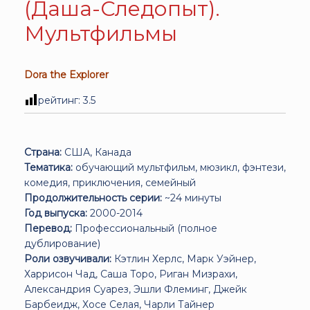
(Даша-Следопыт).
Мультфильмы
Dora the Explorer
рейтинг:
3.5
Страна:
США, Канада
Тематика:
обучающий мультфильм, мюзикл, фэнтези,
комедия, приключения, семейный
Продолжительность серии:
~24 минуты
Год выпуска:
2000-2014
Перевод:
Профессиональный (полное
дублирование)
Роли озвучивали:
Кэтлин Херлс, Марк Уэйнер,
Харрисон Чад, Саша Торо, Риган Мизрахи,
Александрия Суарез, Эшли Флеминг, Джейк
Барбеидж, Хосе Селая, Чарли Тайнер