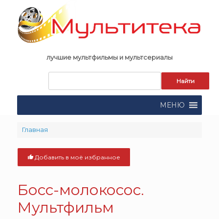
Skip
to
content
лучшие мультфильмы и мультсериалы
Запрос
для
поиска:
МЕНЮ
Главная
Добавить в моё избранное
Босс-молокосос.
Мультфильм