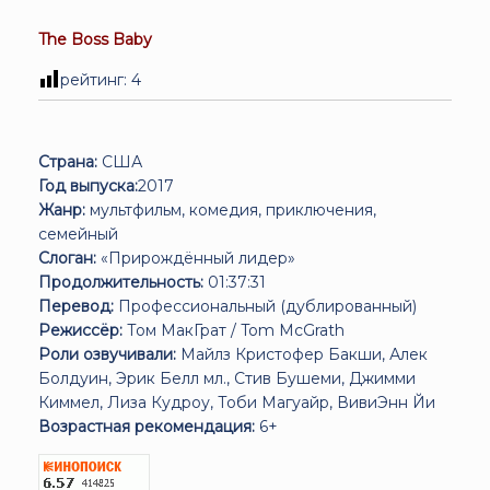
The Boss Baby
рейтинг:
4
Страна:
США
Год выпуска:
2017
Жанр:
мультфильм, комедия, приключения,
семейный
Слоган:
«Прирождённый лидер»
Продолжительность:
01:37:31
Перевод:
Профессиональный (дублированный)
Режиссёр:
Том МакГрат / Tom McGrath
Роли озвучивали:
Майлз Кристофер Бакши, Алек
Болдуин, Эрик Белл мл., Стив Бушеми, Джимми
Киммел, Лиза Кудроу, Тоби Магуайр, ВивиЭнн Йи
Возрастная рекомендация:
6+