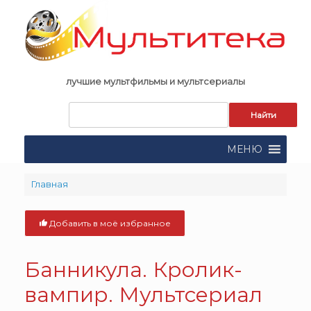
Skip
to
content
лучшие мультфильмы и мультсериалы
Запрос
для
поиска:
МЕНЮ
Главная
Добавить в моё избранное
Банникула. Кролик-
вампир. Мультсериал