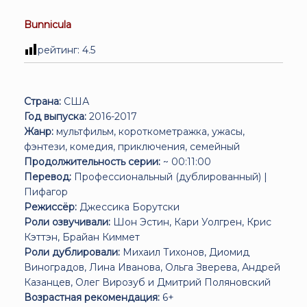
Bunnicula
рейтинг:
4.5
Страна:
США
Год выпуска:
2016-2017
Жанр:
мультфильм, короткометражка, ужасы,
фэнтези, комедия, приключения, семейный
Продолжительность серии:
~ 00:11:00
Перевод:
Профессиональный (дублированный) |
Пифагор
Режиссёр:
Джессика Борутски
Роли озвучивали:
Шон Эстин, Кари Уолгрен, Крис
Кэттэн, Брайан Киммет
Роли дублировали:
Михаил Тихонов, Диомид
Виноградов, Лина Иванова, Ольга Зверева, Андрей
Казанцев, Олег Вирозуб и Дмитрий Поляновский
Возрастная рекомендация:
6+