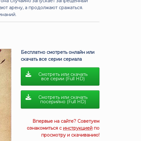
а она случайно запускает запрещённый
ают арену, а продолжают сражаться.
инаний.
Бесплатно смотреть онлайн или
скачать все серии сериала
Смотреть или скачать
все серии (Full HD)
Смотреть или скачать
посерийно (Full HD)
Впервые на сайте? Советуем
ознакомиться с
инструкцией
по
просмотру и скачиванию!