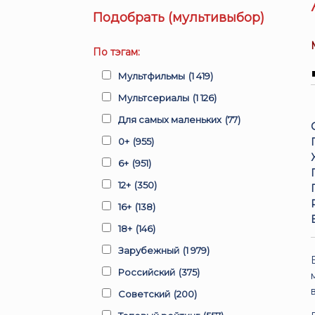
Подобрать (мультивыбор)
По тэгам:
Мультфильмы
(1 419)
Мультсериалы
(1 126)
Для самых маленьких
(77)
0+
(955)
6+
(951)
12+
(350)
16+
(138)
18+
(146)
Зарубежный
(1 979)
Российский
(375)
Советский
(200)