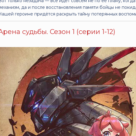
Вот только незадача — всё идёт совсем не по её плану, когд
механизм, да и после восстановления памяти бойцы не покид
Нашей героине придётся раскрыть тайну потерянных воспом
Арена судьбы. Сезон 1 (серии 1-12)