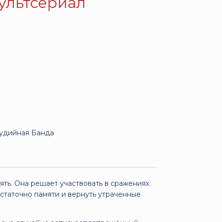
Мультсериал
тудийная Банда
ть. Она решает участвовать в сражениях
остаточно памяти и вернуть утраченные