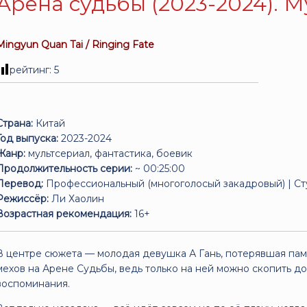
Арена судьбы (2023-2024). 
Mingyun Quan Tai / Ringing Fate
рейтинг:
5
Страна:
Китай
Год выпуска:
2023-2024
Жанр:
мультсериал, фантастика, боевик
Продолжительность серии:
~ 00:25:00
Перевод:
Профессиональный (многоголосый закадровый) | С
Режиссёр:
Ли Хаолин
Возрастная рекомендация:
16+
В центре сюжета — молодая девушка А Гань, потерявшая памя
мехов на Арене Судьбы, ведь только на ней можно скопить д
воспоминания.