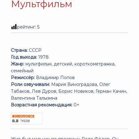
Мультфильм
рейтинг:
5
Страна:
СССР
Год выхода:
1978
Жанр:
мультфильм, детский, короткометражка,
семейный
Режиссёр:
Владимир Попов
Роли озвучивали:
Мария Виноградова, Олег
Табаков, Лев Дуров, Борис Новиков, Герман Качин,
Валентина Талызина
Возрастная рекомендация:
0+
Жил-был мальчик по прозвищу Дядя Фёдор. Он