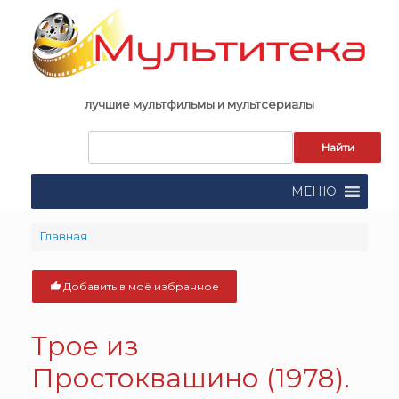
Skip
to
content
лучшие мультфильмы и мультсериалы
Запрос
для
поиска:
МЕНЮ
Главная
Добавить в моё избранное
Трое из
Простоквашино (1978).